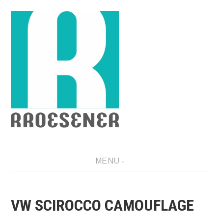
Skip
to
content
Portfolio I Printdesign I Logodesign I Vehicledesign
MENU
VW SCIROCCO CAMOUFLAGE